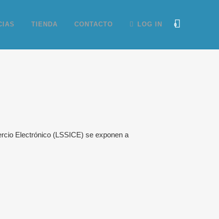
CIAS
TIENDA
CONTACTO
LOG IN
0
omercio Electrónico (LSSICE) se exponen a