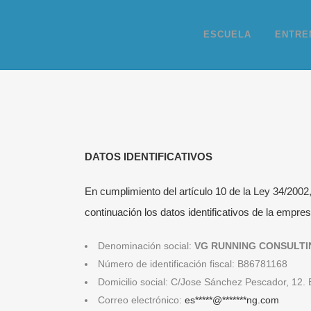
ESCUELA
ENTRE
DATOS IDENTIFICATIVOS
En cumplimiento del artículo 10 de la Ley 34/2002
continuación los datos identificativos de la empres
Denominación social:
VG RUNNING CONSULTIN
Número de identificación fiscal: B86781168
Domicilio social: C/Jose Sánchez Pescador, 12.
Correo electrónico:
es
*****
@
*******
ng.com