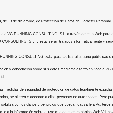
9, de 13 de diciembre, de Protección de Datos de Carácter Personal
porte a VG RUNNING CONSULTING, S.L. a través de esta Web para ob
 CONSULTING, S.L. presta, serán tratados informáticamente y ser
TIMAS NOTICIAS
MENÚ RÁPIDO
 RUNNING CONSULTING, S.L. para facilitar al usuario publicidad o i
Escuela Running
enador de running online: qué
ificación y cancelación sobre sus datos mediante escrito enviado
uye y cuándo merece la pena
Escuela VG Kids
id.
unio, 2026
Entrenadores
 elegir un entrenador de running
edidas de seguridad de protección de datos legalmente exigidas y
Entrenamientos Online
ne
sados, se alteren o accedan a ellos personas no autorizadas. Pero pu
Running para Empresas
nio, 2026
iza por los daños y perjuicios que puedan causarle a Vd. tercera
Colaboradores
or Vd. o a la información sobre el uso que de nuestra página Web 