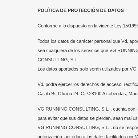
POLÍTICA DE PROTECCIÓN DE DATOS
Conforme a lo dispuesto en la vigente Ley 15/199
Todos los datos de carácter personal que Vd. a
sea cualquiera de los servicios que VG RUNNING
CONSULTING, S.L.
¡SÍGUENOS!
ÚL
Los datos aportados solo serán utilizados por VG
Somos la Escuela de Running de Victor
Entr
Vd. podrá ejercer los derechos de acceso, rect
García.
Visita aquí su blog personal.
incl
Cajal nº5, Oficina 24. C.P.28100 Alcobendas, Madr
Corremos en grupo por el Parque del
24 j
Retiro de Madrid mejorando y
Cómo
VG RUNNING CONSULTING, S.L. . cuenta con las m
aprendiendo disfrutando en todo
onli
para evitar que sus datos se pierdan, sean mal u
momento del deporte de moda: el
1 ju
VG RUNNING CONSULTING, S.L. . no se responsabil
Running.
autorización, accedan a los datos facilitados p