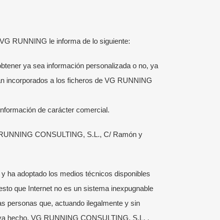
, VG RUNNING le informa de lo siguiente:
tener ya sea información personalizada o no, ya
án incorporados a los ficheros de VG RUNNING
CONTACTO
nformación de carácter comercial.
686 230 149
 a VG RUNNING CONSULTING, S.L., C/ Ramón y
es
*****
@
*******
ng.com
 ha adoptado los medios técnicos disponibles
esto que Internet no es un sistema inexpugnable
s personas que, actuando ilegalmente y sin
Vd. haya hecho. VG RUNNING CONSULTING, S.L. .