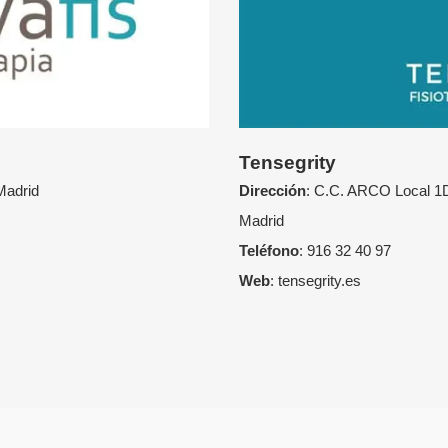
Tensegrity
Madrid
Dirección
:
C.C. ARCO Local 1D
Madrid
Teléfono
:
916 32 40 97
Web
:
tensegrity.es