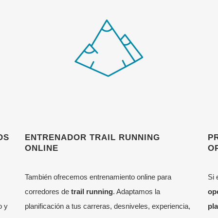
OS
ENTRENADOR TRAIL RUNNING
P
ONLINE
O
También ofrecemos entrenamiento online para
Si
corredores de
trail running
. Adaptamos la
op
o y
planificación a tus carreras, desniveles, experiencia,
pl