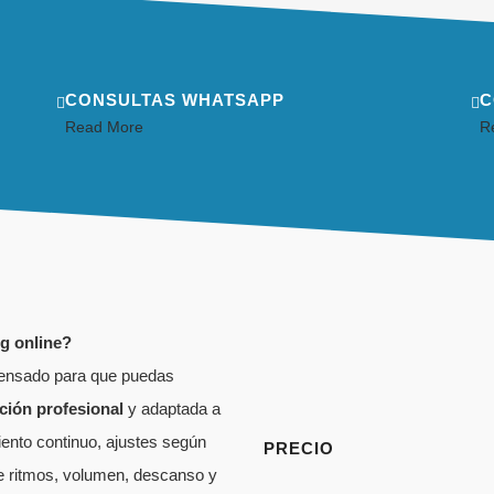
CONSULTAS WHATSAPP
C
Read More
R
g online?
ensado para que puedas
ación profesional
y adaptada a
iento continuo, ajustes según
PRECIO
re ritmos, volumen, descanso y