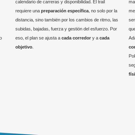
calendario de carreras y disponibilidad. El trail
ma
requiere una
preparación específica
, no solo por la
mej
distancia, sino también por los cambios de ritmo, las
sem
subidas, bajadas, fuerza y gestión del esfuerzo. Por
que
o
eso, el plan se ajusta a
cada corredor
y a
cada
Ad
objetivo
.
co
Pol
seg
fís