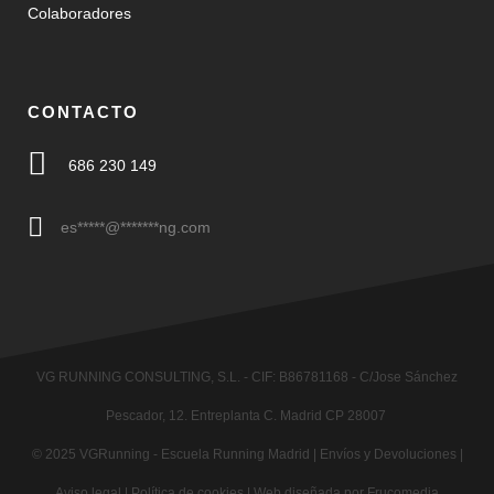
Colaboradores
CONTACTO
686 230 149
es
*****
@
*******
ng.com
VG RUNNING CONSULTING, S.L. - CIF: B86781168 - C/Jose Sánchez
Pescador, 12. Entreplanta C. Madrid CP 28007
© 2025
VGRunning
- Escuela Running Madrid |
Envíos y Devoluciones
|
Aviso legal
|
Política de cookies
|
Web diseñada por Frucomedia