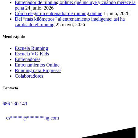
Entrenador de running online: qué incluye y cuándo merece la
pena
24 junio, 2026
Cómo elegir un entrenador de running online
1 junio, 2026
Del “más kilómetros” al entrenamiento inteligente: así ha
cambiado el running
25 mayo, 2026
Menú rápido
Escuela Running
Escuela VG Kids
Entrenadores
Entrenamientos Online
Running para Empresas
Colaboradores
Contacto
686 230 149
es
*****
@
*******
ng.com