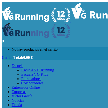
0
No hay productos en el carrito.
Carrito
Total:
0,00
€
Escuela
Escuela VG Running
Escuela VG Kids
Entrenadores
Colaboradores
Entrenador Online
Empresas
Víctor García
Noticias
Tienda