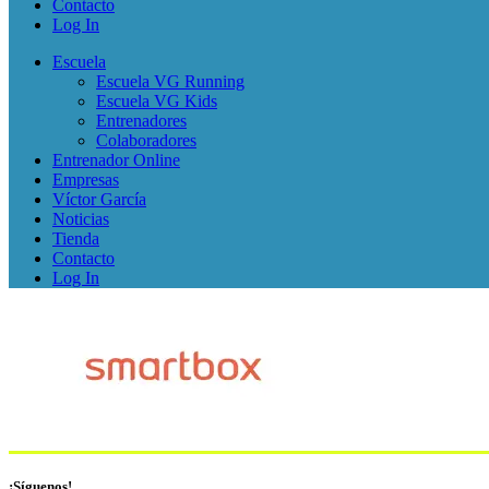
Contacto
Log In
Escuela
Escuela VG Running
Escuela VG Kids
Entrenadores
Colaboradores
Entrenador Online
Empresas
Víctor García
Noticias
Tienda
Contacto
Log In
¡Síguenos!