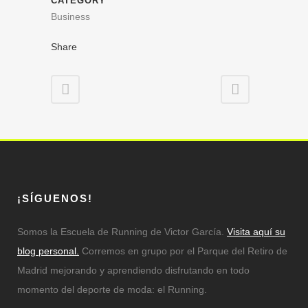
CATEGORY
Business
Share
¡SÍGUENOS!
Somos la Escuela de Running de Victor García.
Visita aquí su
blog personal.
Corremos en grupo por el Parque del Retiro de
Madrid mejorando y aprendiendo disfrutando en todo
momento del deporte de moda: el Running.