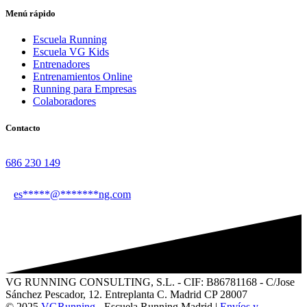
Menú rápido
Escuela Running
Escuela VG Kids
Entrenadores
Entrenamientos Online
Running para Empresas
Colaboradores
Contacto
686 230 149
es
*****
@
*******
ng.com
VG RUNNING CONSULTING, S.L. - CIF: B86781168 - C/Jose
Sánchez Pescador, 12. Entreplanta C. Madrid CP 28007
© 2025
VGRunning
- Escuela Running Madrid |
Envíos y