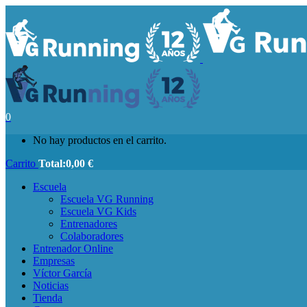
0
No hay productos en el carrito.
Carrito
Total:
0,00
€
Escuela
Escuela VG Running
Escuela VG Kids
Entrenadores
Colaboradores
Entrenador Online
Empresas
Víctor García
Noticias
Tienda