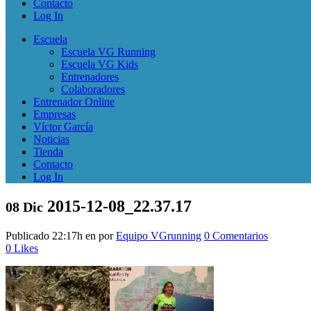
Contacto
Log In
Escuela
Escuela VG Running
Escuela VG Kids
Entrenadores
Colaboradores
Entrenador Online
Empresas
Víctor García
Noticias
Tienda
Contacto
Log In
2015-12-08_22.37.17
08 Dic
Publicado 22:17h
en
por
Equipo VGrunning
0 Comentarios
0
Likes