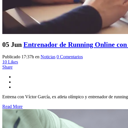
05 Jun
Entrenador de Running Online con
Publicado 17:37h
en
Noticias
0 Comentarios
10
Likes
Share
Entrena con Víctor García, ex atleta olímpico y entrenador de running
Read More