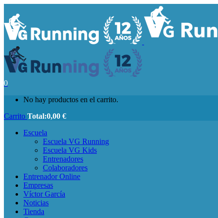
0
No hay productos en el carrito.
Carrito
Total:
0,00
€
Escuela
Escuela VG Running
Escuela VG Kids
Entrenadores
Colaboradores
Entrenador Online
Empresas
Víctor García
Noticias
Tienda