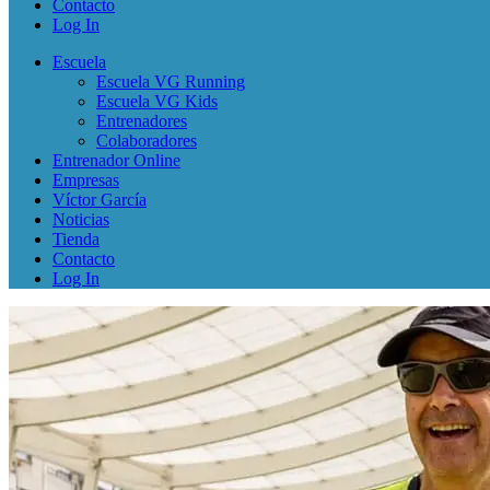
Contacto
Log In
Escuela
Escuela VG Running
Escuela VG Kids
Entrenadores
Colaboradores
Entrenador Online
Empresas
Víctor García
Noticias
Tienda
Contacto
Log In