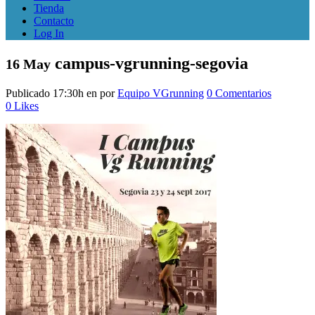
Tienda
Contacto
Log In
campus-vgrunning-segovia
16 May
Publicado 17:30h
en
por
Equipo VGrunning
0 Comentarios
0
Likes