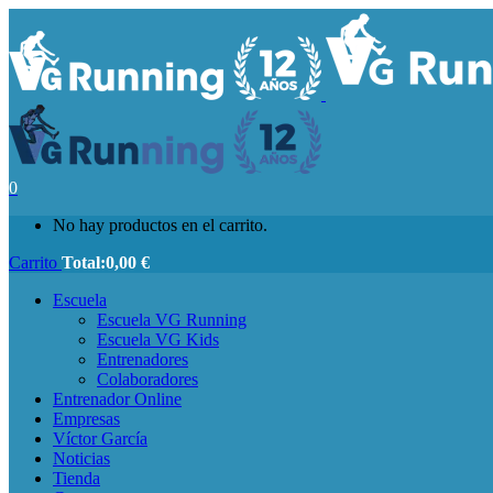
0
No hay productos en el carrito.
Carrito
Total:
0,00
€
Escuela
Escuela VG Running
Escuela VG Kids
Entrenadores
Colaboradores
Entrenador Online
Empresas
Víctor García
Noticias
Tienda