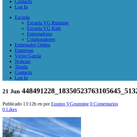
Contacto
Log In
Escuela
Escuela VG Running
Escuela VG Kids
Entrenadores
Colaboradores
Entrenador Online
Empresas
Víctor García
Noticias
Tienda
Contacto
Log In
448491228_18350523763105645_513
21 Jun
Publicado 13:12h
en
por
Equipo VGrunning
0 Comentarios
0
Likes