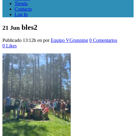
Tienda
Contacto
Log In
bles2
21 Jun
Publicado 13:12h
en
por
Equipo VGrunning
0 Comentarios
0
Likes