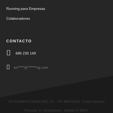
Running para Empresas
Colaboradores
CONTACTO
686 230 149
es
*****
@
*******
ng.com
VG RUNNING CONSULTING, S.L. - CIF: B86781168 - C/Jose Sánchez
Pescador, 12. Entreplanta C. Madrid CP 28007