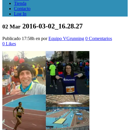
Tienda
Contacto
Log In
2016-03-02_16.28.27
02 Mar
Publicado 17:58h
en
por
Equipo VGrunning
0 Comentarios
0
Likes