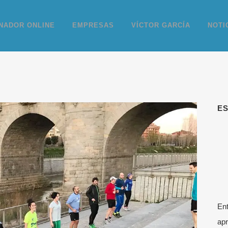
NADOR ONLINE
EMPRESAS
VÍCTOR GARCÍA
NOTI
E
Ent
apr