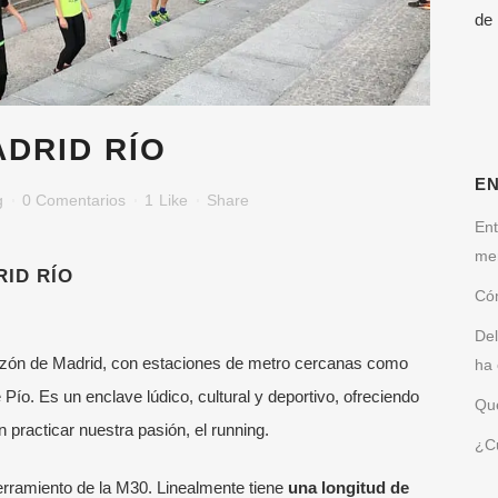
de
DRID RÍO
E
g
0 Comentarios
1
Like
Share
Ent
me
RID RÍO
Cóm
Del
razón de Madrid, con estaciones de metro cercanas como
ha 
Pío. Es un enclave lúdico, cultural y deportivo, ofreciendo
Qué
 practicar nuestra pasión, el running.
¿Cu
erramiento de la M30. Linealmente tiene
una longitud de