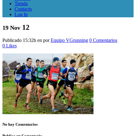
Tienda
Contacto
Log In
12
19 Nov
Publicado 15:32h
en
por
Equipo VGrunning
0 Comentarios
0
Likes
No hay Comentarios
Publica un Comentario