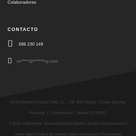
Colaboradores
CONTACTO
686 230 149
es
*****
@
*******
ng.com
VG RUNNING CONSULTING, S.L. - CIF: B86781168 - C/Jose Sánchez
Pescador, 12. Entreplanta C. Madrid CP 28007
© 2025
VGRunning
- Escuela Running Madrid |
Envíos y Devoluciones
|
Aviso legal
|
Política de cookies
|
Web diseñada por Frucomedia