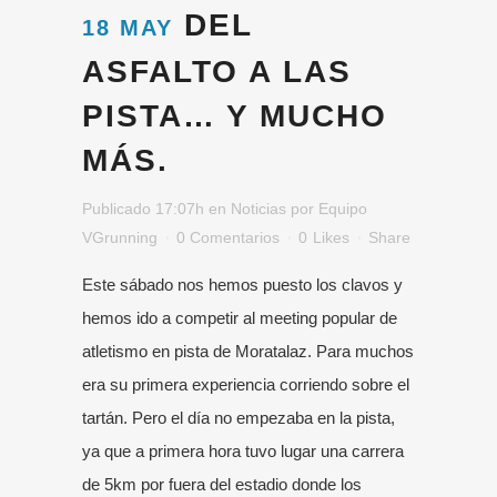
DEL
18 MAY
ASFALTO A LAS
PISTA… Y MUCHO
MÁS.
Publicado 17:07h
en
Noticias
por
Equipo
VGrunning
0 Comentarios
0
Likes
Share
Este sábado nos hemos puesto los clavos y
hemos ido a competir al meeting popular de
atletismo en pista de Moratalaz. Para muchos
era su primera experiencia corriendo sobre el
tartán. Pero el día no empezaba en la pista,
ya que a primera hora tuvo lugar una carrera
de 5km por fuera del estadio donde los