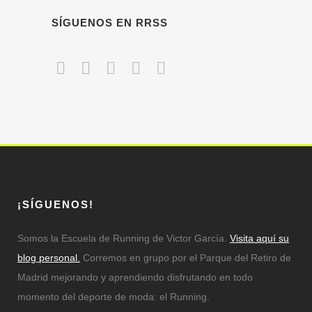
SÍGUENOS EN RRSS
¡SÍGUENOS!
Somos la Escuela de Running de Victor García.
Visita aquí su
blog personal.
Corremos en grupo por el Parque del Retiro de
Madrid mejorando y aprendiendo disfrutando en todo
momento del deporte de moda: el Running.