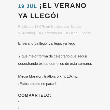
¡EL VERANO
19 JUL
YA LLEGÓ!
Publicado 18:07h
en
Noticias
por
Equipo
VGrunning
0 Comentarios
0
Likes
Share
El verano ya llegó, ya llegó, ya llegó…
Y que mejor forma de celebrarlo que seguir
cosechando éxitos como los de esta semana.
Media Maratón, triatlón, 5 km, 10km….
¡Estos chicos no paran!
COMPÁRTELO: