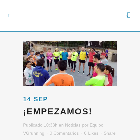
0
14 SEP
¡EMPEZAMOS!
Publicado 10:33h
en
Noticias
por
Equipo
VGrunning
0 Comentarios
0
Likes
Share