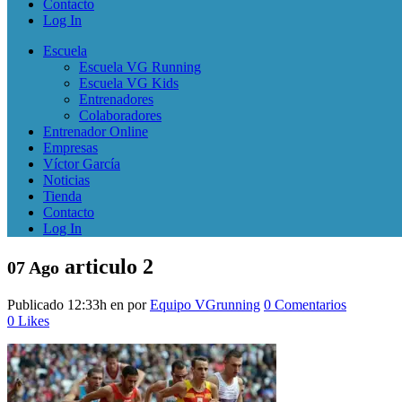
Contacto
Log In
Escuela
Escuela VG Running
Escuela VG Kids
Entrenadores
Colaboradores
Entrenador Online
Empresas
Víctor García
Noticias
Tienda
Contacto
Log In
articulo 2
07 Ago
Publicado 12:33h
en
por
Equipo VGrunning
0 Comentarios
0
Likes