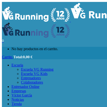
0
No hay productos en el carrito.
Carrito
Total:
0,00
€
Escuela
Escuela VG Running
Escuela VG Kids
Entrenadores
Colaboradores
Entrenador Online
Empresas
Víctor García
Noticias
Tienda