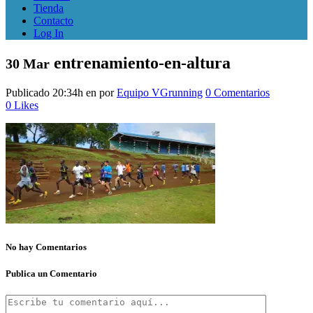
Tienda
Contacto
Log In
entrenamiento-en-altura
30 Mar
Publicado 20:34h
en
por
Equipo VGrunning
0 Comentarios
0
Likes
No hay Comentarios
Publica un Comentario