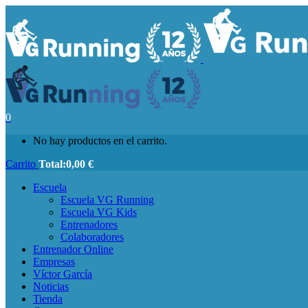
0
No hay productos en el carrito.
Carrito
Total:
0,00
€
Escuela
Escuela VG Running
Escuela VG Kids
Entrenadores
Colaboradores
Entrenador Online
Empresas
Víctor García
Noticias
Tienda