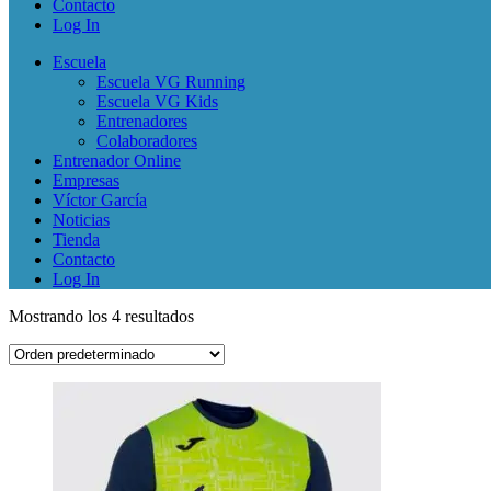
Contacto
Log In
Escuela
Escuela VG Running
Escuela VG Kids
Entrenadores
Colaboradores
Entrenador Online
Empresas
Víctor García
Noticias
Tienda
Contacto
Log In
Mostrando los 4 resultados