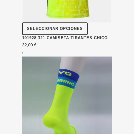
Este
SELECCIONAR OPCIONES
producto
101928.321 CAMISETA TIRANTES CHICO
tiene
32,00
€
múltiples
variantes.
Las
opciones
se
pueden
elegir
en
la
página
de