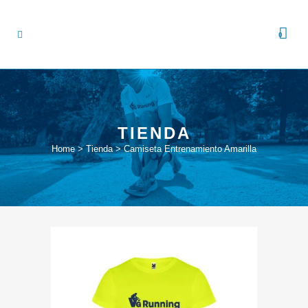
0
TIENDA
Home
>
Tienda
>
Camiseta Entrenamiento Amarilla