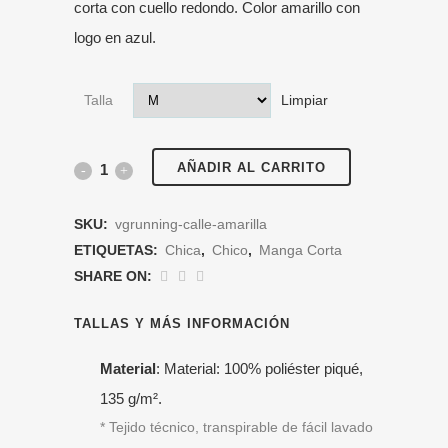
corta con cuello redondo. Color amarillo con
logo en azul.
Talla
Limpiar
AÑADIR AL CARRITO
Camiseta
Entrenamiento
SKU:
vgrunning-calle-amarilla
Amarilla
ETIQUETAS:
Chica
,
Chico
,
Manga Corta
SHARE ON:
cantidad
TALLAS Y MÁS INFORMACIÓN
Material
: Material: 100% poliéster piqué,
135 g/m².
* Tejido técnico, transpirable de fácil lavado