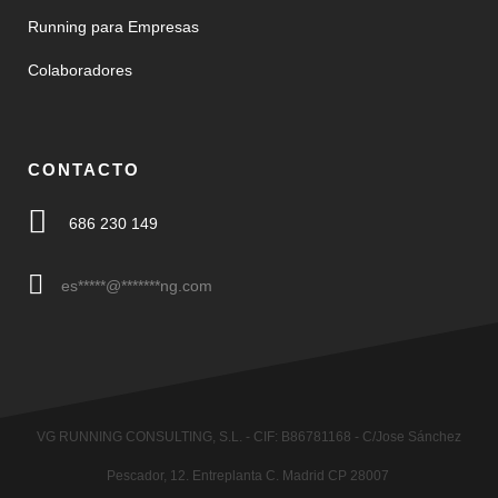
Running para Empresas
Colaboradores
CONTACTO
686 230 149
es
*****
@
*******
ng.com
VG RUNNING CONSULTING, S.L. - CIF: B86781168 - C/Jose Sánchez
Pescador, 12. Entreplanta C. Madrid CP 28007