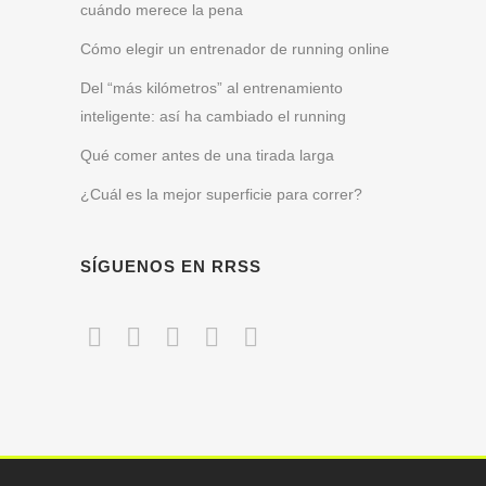
cuándo merece la pena
Cómo elegir un entrenador de running online
Del “más kilómetros” al entrenamiento
inteligente: así ha cambiado el running
Qué comer antes de una tirada larga
¿Cuál es la mejor superficie para correr?
SÍGUENOS EN RRSS