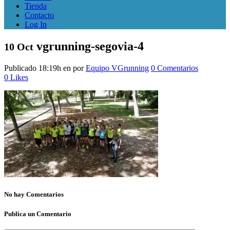
Tienda
Contacto
Log In
vgrunning-segovia-4
10 Oct
Publicado 18:19h
en
por
Equipo VGrunning
0 Comentarios
0
Likes
No hay Comentarios
Publica un Comentario