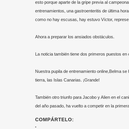
esto porque aparte de la gripe previa al campeon
entrenamientos, una gastroenteritis de última hor
como no hay escusas, hay estuvo Víctor, represe
Ahora a preparar los ansiados obstáculos.
¡SÍGUENOS!
ÚL
Somos la Escuela de Running de Victor
Entr
La noticia también tiene dos primeros puestos en 
García.
Visita aquí su blog personal.
incl
Corremos en grupo por el Parque del
24 j
Nuestra pupila de entrenamiento online,Belma se 
Retiro de Madrid mejorando y
tierra, las Islas Canarias. ¡Grande!
Cómo
aprendiendo disfrutando en todo
onli
momento del deporte de moda: el
También otro triunfo para Jacobo y Alien en el can
1 ju
Running.
del año pasado, ha vuelto a competir en la primera 
Del 
inte
COMPÁRTELO:
25 m