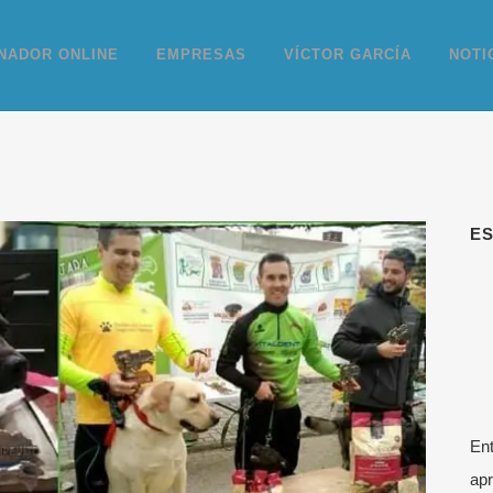
NADOR ONLINE
EMPRESAS
VÍCTOR GARCÍA
NOTI
E
Ent
apr