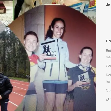
de
E
Ent
me
Cóm
Del
ha 
Qué
¿Cu