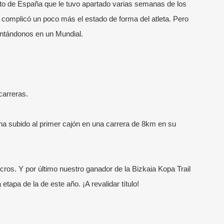
ato de España que le tuvo apartado varias semanas de los
a complicó un poco más el estado de forma del atleta. Pero
ntándonos en un Mundial.
TIMAS NOTICIAS
MENÚ RÁPIDO
Escuela Running
enador de running online: qué
carreras.
uye y cuándo merece la pena
Escuela VG Kids
unio, 2026
ha subido al primer cajón en una carrera de 8km en su
Entrenadores
 elegir un entrenador de running
Entrenamientos Online
ne
Running para Empresas
icros. Y por último nuestro ganador de la Bizkaia Kopa Trail
nio, 2026
etapa de la de este año. ¡A revalidar título!
Colaboradores
“más kilómetros” al entrenamiento
ligente: así ha cambiado el running
ayo, 2026