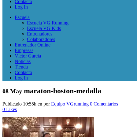
Contacto
Log In
Escuela
Escuela VG Running
Escuela VG Kids
Entrenadores
Colaboradores
Entrenador Online
Empresas
Víctor García
Noticias
Tienda
Contacto
Log In
maraton-boston-medalla
08 May
Publicado 10:55h
en
por
Equipo VGrunning
0 Comentarios
0
Likes