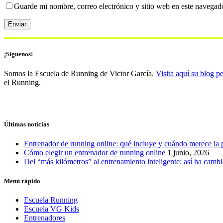
Guarde mi nombre, correo electrónico y sitio web en este navegad
¡Síguenos!
Somos la Escuela de Running de Victor García.
Visita aquí su blog p
el Running.
Últimas noticias
Entrenador de running online: qué incluye y cuándo merece la 
Cómo elegir un entrenador de running online
1 junio, 2026
Del “más kilómetros” al entrenamiento inteligente: así ha camb
Menú rápido
Escuela Running
Escuela VG Kids
Entrenadores