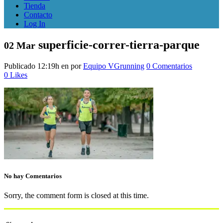
Tienda
Contacto
Log In
superficie-correr-tierra-parque
02 Mar
Publicado 12:19h
en
por
Equipo VGrunning
0 Comentarios
0
Likes
No hay Comentarios
Sorry, the comment form is closed at this time.