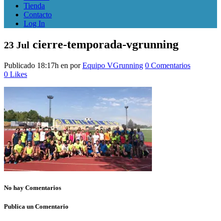
Tienda
Contacto
Log In
cierre-temporada-vgrunning
23 Jul
Publicado 18:17h
en
por
Equipo VGrunning
0 Comentarios
0
Likes
No hay Comentarios
Publica un Comentario