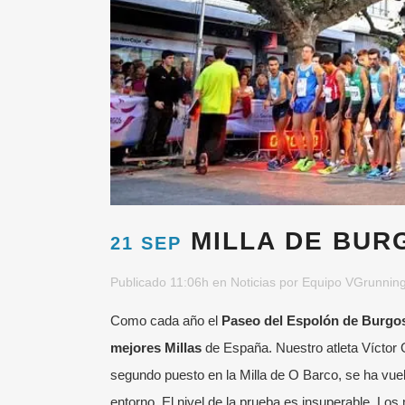
MILLA DE BUR
21 SEP
Publicado 11:06h
en
Noticias
por
Equipo VGrunnin
Como cada año el
Paseo del Espolón de Burg
mejores Millas
de España. Nuestro atleta Víctor 
segundo puesto en la Milla de O Barco, se ha vuelt
¡SÍGUENOS!
ÚL
entorno. El nivel de la prueba es insuperable. Lo