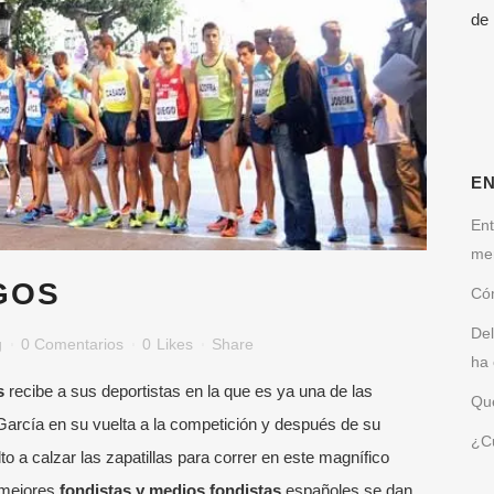
de
E
Ent
me
GOS
Cóm
Del
g
0 Comentarios
0
Likes
Share
ha 
os
recibe a sus deportistas en la que es ya una de las
Qué
García en su vuelta a la competición y después de su
¿Cu
o a calzar las zapatillas para correr en este magnífico
TIMAS NOTICIAS
MENÚ RÁPIDO
s mejores
fondistas y medios fondistas
españoles se dan