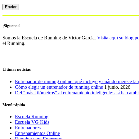
¡Síguenos!
Somos la Escuela de Running de Victor García.
Visita aquí su blog p
el Running.
Últimas noticias
Entrenador de running online: qué incluye y cuándo merece la 
Cómo elegir un entrenador de running online
1 junio, 2026
Del “más kilómetros” al entrenamiento inteligente: así ha camb
Menú rápido
Escuela Running
Escuela VG Kids
Entrenadores
Entrenamientos Online
Running para Empresas