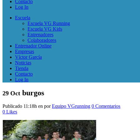
Contacto
Log In
Escuela
Escuela VG Running
Escuela VG Kids
Entrenadores
Colaboradores
Entrenador Online
Empresas
Víctor García
Noticias
Tienda
Contacto
Log In
burgos
29 Oct
Publicado 11:18h
en
por
Equipo VGrunning
0 Comentarios
0
Likes