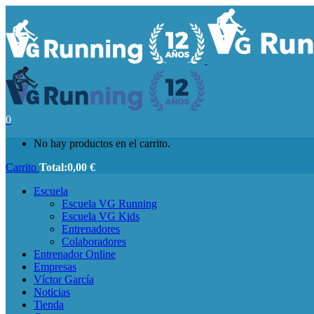
0
No hay productos en el carrito.
Carrito
Total:
0,00
€
Escuela
Escuela VG Running
Escuela VG Kids
Entrenadores
Colaboradores
Entrenador Online
Empresas
Víctor García
Noticias
Tienda