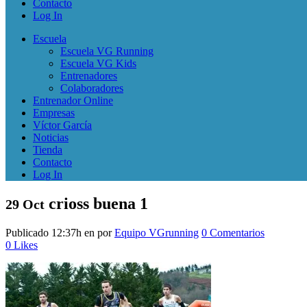
Contacto
Log In
Escuela
Escuela VG Running
Escuela VG Kids
Entrenadores
Colaboradores
Entrenador Online
Empresas
Víctor García
Noticias
Tienda
Contacto
Log In
crioss buena 1
29 Oct
Publicado 12:37h
en
por
Equipo VGrunning
0 Comentarios
0
Likes