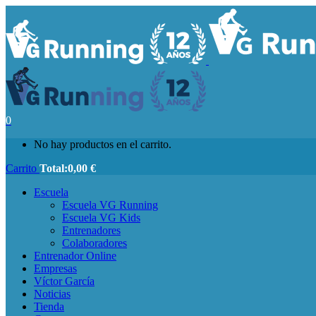
0
No hay productos en el carrito.
Carrito
Total:
0,00
€
Escuela
Escuela VG Running
Escuela VG Kids
Entrenadores
Colaboradores
Entrenador Online
Empresas
Víctor García
Noticias
Tienda