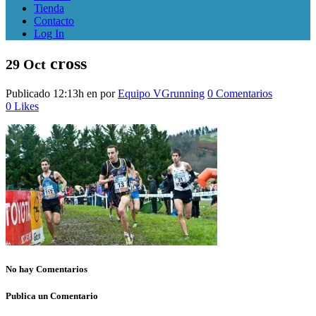
Tienda
Contacto
Log In
cross
29 Oct
Publicado 12:13h
en
por
Equipo VGrunning
0 Comentarios
0
Likes
No hay Comentarios
Publica un Comentario