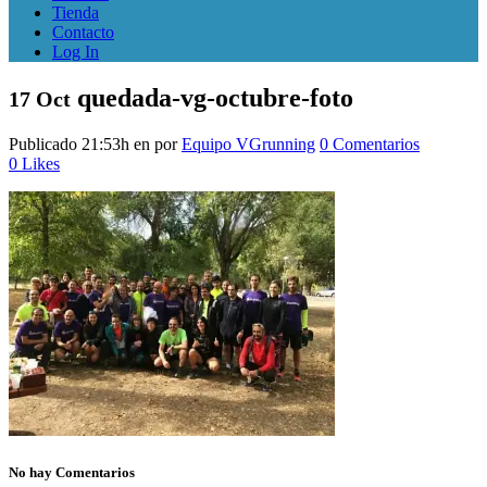
Tienda
Contacto
Log In
quedada-vg-octubre-foto
17 Oct
Publicado 21:53h
en
por
Equipo VGrunning
0 Comentarios
0
Likes
No hay Comentarios