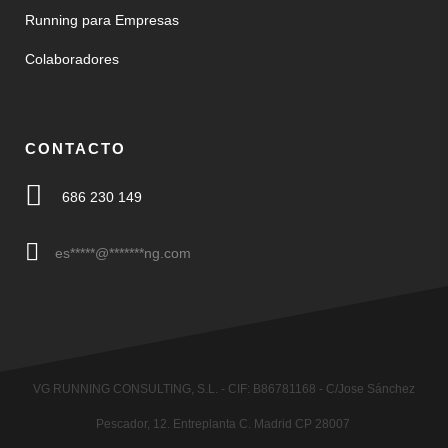
Running para Empresas
Colaboradores
CONTACTO
686 230 149
es
*****
@
*******
ng.com
VG RUNNING CONSULTING, S.L. - CIF: B86781168 - C/Jose Sánchez
Pescador, 12. Entreplanta C. Madrid CP 28007