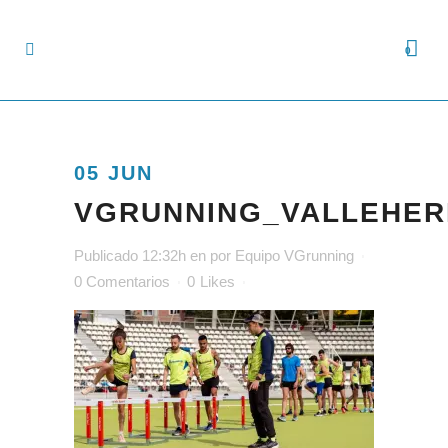
0
05 JUN
VGRUNNING_VALLEHE
Publicado 12:32h
en
por
Equipo VGrunning
0 Comentarios
0
Likes