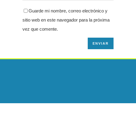
Guarde mi nombre, correo electrónico y
sitio web en este navegador para la próxima
vez que comente.
¡SÍGUENOS!
Somos la Escuela de Running de Victor García.
Visita aquí su blog
personal.
Corremos en grupo por el Parque del Retiro de Madrid