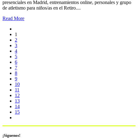
presenciales en Madrid, entrenamientos online, personales y grupo
de atletismo para niños/as en el Retiro....
Read More
1
2
3
4
5
6
7
8
9
10
11
12
13
14
15
¡Síguenos!