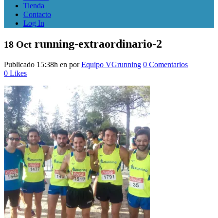
Tienda
Contacto
Log In
running-extraordinario-2
18 Oct
Publicado 15:38h
en
por
Equipo VGrunning
0 Comentarios
0
Likes