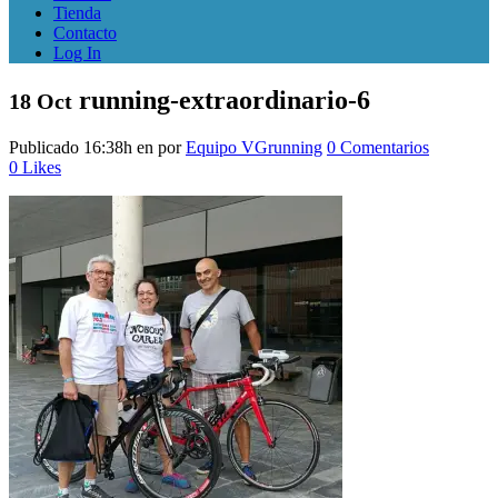
Tienda
Contacto
Log In
running-extraordinario-6
18 Oct
Publicado 16:38h
en
por
Equipo VGrunning
0 Comentarios
0
Likes