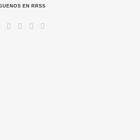
ÍGUENOS EN RRSS
CONTACTO
686 230 149
es
*****
@
*******
ng.com