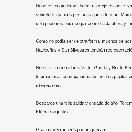
Nosotros no podemos hacer un mejor balance, ya 
sobretodo grandes personas que la forman. Mome
sólo podemos pedir seguir como hasta ahora y mu
Como no podía ser de otra forma, muchos de nos
Navideñas y San Silvestres tendrán representació
Nuestros entrenadores Víctor García y Rocío Beni
Internacional, acompañados de muchos pupilos de 
¡SÍGUENOS!
ÚL
internacional.
Somos la Escuela de Running de Victor
Entr
García.
Visita aquí su blog personal.
incl
Desearos una feliz salida y entrada de año. Tene
Corremos en grupo por el Parque del
24 j
kilómetros juntos.
Retiro de Madrid mejorando y
Cómo
aprendiendo disfrutando en todo
Gracias VG runner’s por un gran año.
onli