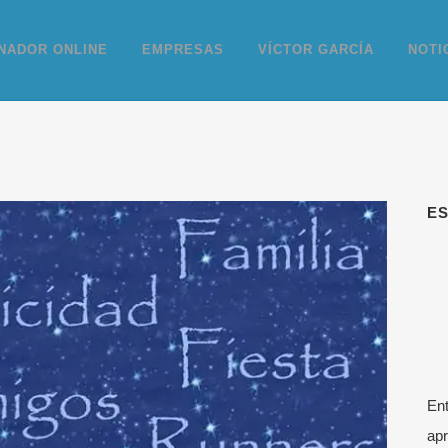
NADOR ONLINE
EMPRESAS
VÍCTOR GARCÍA
NOTI
E
Ent
apr