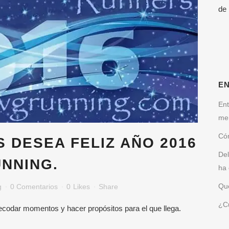
de
E
Ent
me
Cóm
 DESEA FELIZ AÑO 2016
Del
NNING.
ha 
Qué
g
0 Comentarios
0
Likes
Share
¿Cu
ecodar momentos y hacer propósitos para el que llega.