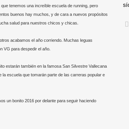
S
que tenemos una increíble escuela de running, pero
ntos buenos hay muchos, y de cara a nuevos propósitos
cha salud para nuestros chicos y chicas.
otros acabamos el año corriendo. Muchas leguas
n VG para despedir el año.
to estarán también en la famosa San Silvestre Vallecana
la escuela que tomarán parte de las carreras popular e
TIMAS NOTICIAS
MENÚ RÁPIDO
Escuela Running
enador de running online: qué
uye y cuándo merece la pena
mos un bonito 2016 por delante para seguir haciendo
Escuela VG Kids
unio, 2026
Entrenadores
 elegir un entrenador de running
Entrenamientos Online
ne