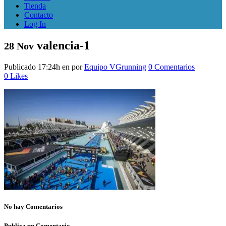
Tienda
Contacto
Log In
valencia-1
28 Nov
Publicado 17:24h
en
por
Equipo VGrunning
0 Comentarios
0
Likes
No hay Comentarios
Publica un Comentario