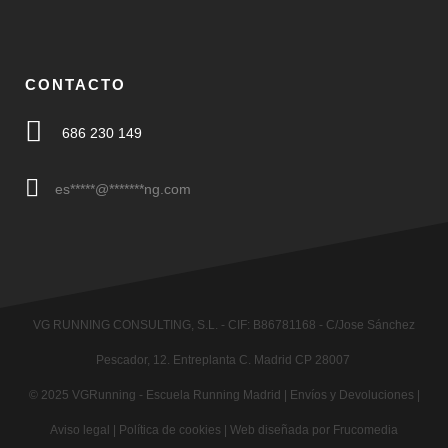
CONTACTO
686 230 149
es
*****
@
*******
ng.com
VG RUNNING CONSULTING, S.L. - CIF: B86781168 - C/Jose Sánchez
Pescador, 12. Entreplanta C. Madrid CP 28007
© 2025
VGRunning
- Escuela Running Madrid |
Envíos y Devoluciones
|
Aviso legal
|
Política de cookies
|
Web diseñada por Frucomedia