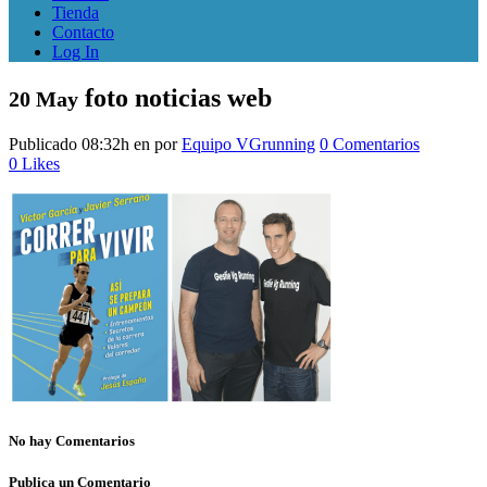
Tienda
Contacto
Log In
foto noticias web
20 May
Publicado 08:32h
en
por
Equipo VGrunning
0 Comentarios
0
Likes
No hay Comentarios
Publica un Comentario