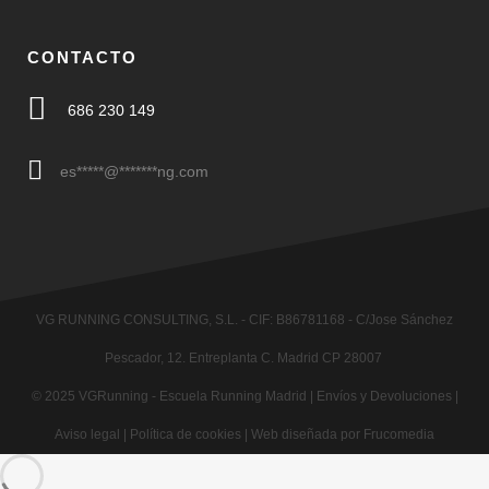
CONTACTO
686 230 149
es
*****
@
*******
ng.com
VG RUNNING CONSULTING, S.L. - CIF: B86781168 - C/Jose Sánchez
Pescador, 12. Entreplanta C. Madrid CP 28007
© 2025
VGRunning
- Escuela Running Madrid |
Envíos y Devoluciones
|
Aviso legal
|
Política de cookies
|
Web diseñada por Frucomedia