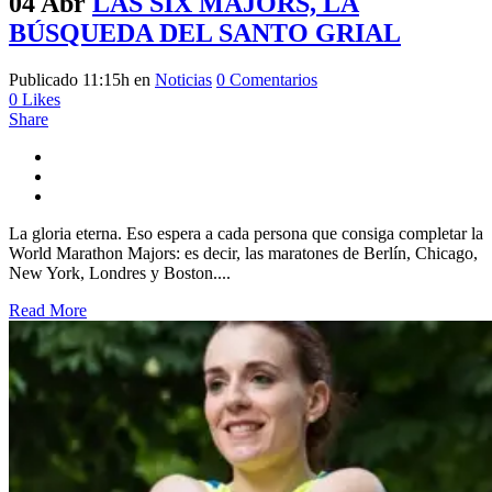
04 Abr
LAS SIX MAJORS, LA
BÚSQUEDA DEL SANTO GRIAL
Publicado 11:15h
en
Noticias
0 Comentarios
0
Likes
Share
La gloria eterna. Eso espera a cada persona que consiga completar la
World Marathon Majors: es decir, las maratones de Berlín, Chicago,
New York, Londres y Boston....
Read More