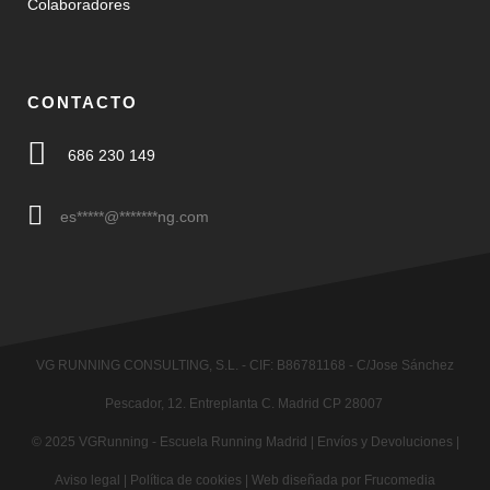
Colaboradores
CONTACTO
686 230 149
es
*****
@
*******
ng.com
VG RUNNING CONSULTING, S.L. - CIF: B86781168 - C/Jose Sánchez
Pescador, 12. Entreplanta C. Madrid CP 28007
© 2025
VGRunning
- Escuela Running Madrid |
Envíos y Devoluciones
|
Aviso legal
|
Política de cookies
|
Web diseñada por Frucomedia