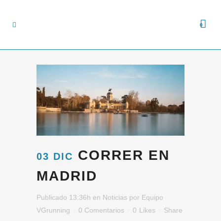
0
CORRER EN
03 DIC
MADRID
Publicado 13:36h
en
Noticias
por
Equipo
VGrunning
0 Comentarios
0
Likes
Share