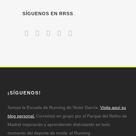
SÍGUENOS EN RRSS
¡SÍGUENOS!
Somos la Escuela de Running de Victor García.
Visita aquí su
blog personal.
Corremos en grupo por el Parque del Retiro de
Madrid mejorando y aprendiendo disfrutando en todo
momento del deporte de moda: el Running.