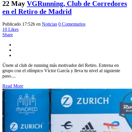
22 May
VGRunning, Club de Corredores
en el Retiro de Madrid
Publicado 17:52h
en
Noticias
0 Comentarios
10
Likes
Share
Únete al club de running más motivador del Retiro. Entrena en
grupo con el olímpico Víctor García y lleva tu nivel al siguiente
paso....
Read More