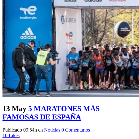
13 May
5 MARATONES MÁS
FAMOSAS DE ESPAÑA
Publicado 09:54h
en
Noticias
0 Comentarios
10
Likes