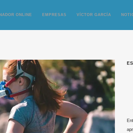
NADOR ONLINE
EMPRESAS
VÍCTOR GARCÍA
NOTI
E
Ent
apr