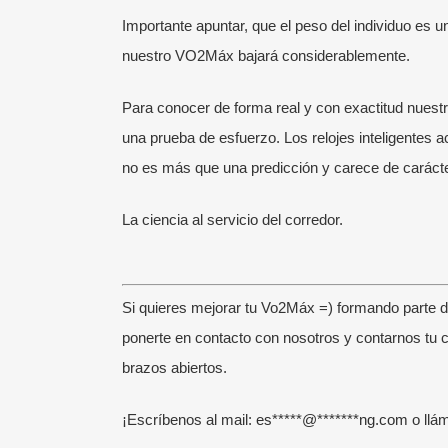
Importante apuntar, que el peso del individuo es u
nuestro VO
2
Máx bajará considerablemente.
Para conocer de forma real y con exactitud nues
una prueba de esfuerzo. Los relojes inteligentes a
no es más que una predicción y carece de carácter
La ciencia al servicio del corredor.
¡SÍGUENOS!
ÚL
Si quieres mejorar tu Vo2Máx =) formando parte 
ponerte en contacto con nosotros y contarnos tu 
Somos la Escuela de Running de Victor
Entr
brazos abiertos.
García.
Visita aquí su blog personal.
incl
Corremos en grupo por el Parque del
24 j
¡Escríbenos al mail:
es
*****
@
*******
ng.com
o llá
Retiro de Madrid mejorando y