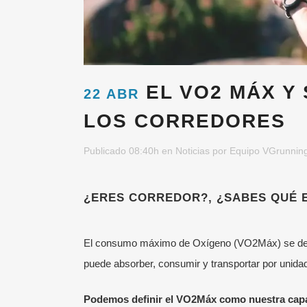
EL VO2 MÁX Y 
22 ABR
LOS CORREDORES
Publicado 08:40h
en
Noticias
por
Equipo VGrunnin
¿ERES CORREDOR?, ¿SABES QUÉ 
El consumo máximo de Oxígeno (VO
2
Máx) se de
puede absorber, consumir y transportar por unida
Podemos definir el VO2
Máx como nuestra capa