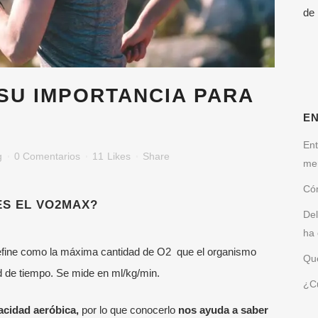
de
SU IMPORTANCIA PARA
E
Ent
g
0 Comentarios
11
Likes
Share
me
Cóm
ES EL VO2MAX?
Del
ha 
fine como la máxima cantidad de O
2
que el organismo
Qué
d de tiempo.
Se mide en ml/kg/min.
¿Cu
cidad aeróbica,
por lo que conocerlo
nos ayuda a saber