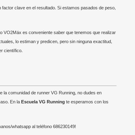
n factor clave en el resultado. Si estamos pasados de peso,
tro VO
2
Máx es conveniente saber que tenemos que realizar
ctuales, lo estiman y predicen, pero sin ninguna exactitud,
 científico.
TIMAS NOTICIAS
MENÚ RÁPIDO
de la comunidad de runner VG Running, no dudes en
caso.
En la
Escuela VG Running
te esperamos con los
Escuela Running
enador de running online: qué
uye y cuándo merece la pena
Escuela VG Kids
unio, 2026
manos/whatsapp al teléfono
686230149
!
Entrenadores