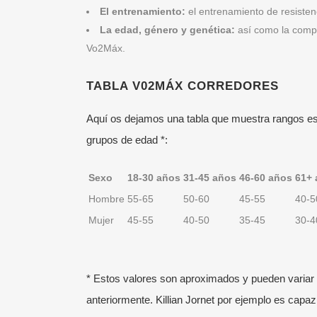
El entrenamiento:
el entrenamiento de resiste
La edad, género y genética:
así como la compo
Vo2Máx.
TABLA V02MÁX CORREDORES
Aquí os dejamos una tabla que muestra rangos e
grupos de edad *:
Sexo
18-30 años
31-45 años
46-60 años
61+ 
Hombre
55-65
50-60
45-55
40-5
Mujer
45-55
40-50
35-45
30-4
* Estos valores son aproximados y pueden variar 
anteriormente.
Killian Jornet
por ejemplo es capa