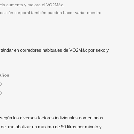
ncia aumenta y mejora el VO
2
Máx.
sición corporal también pueden hacer variar nuestro
stándar en corredores habituales de VO2Máx por sexo y
años
0
0
según los diversos factores individuales comentados
z de
metabolizar un máximo de 90 litros por minuto y